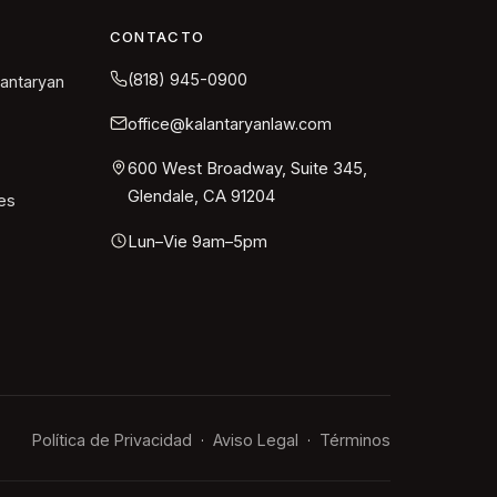
CONTACTO
(818) 945-0900
lantaryan
office@kalantaryanlaw.com
600 West Broadway, Suite 345,
Glendale, CA 91204
es
Lun–Vie 9am–5pm
Política de Privacidad
Aviso Legal
Términos
·
·