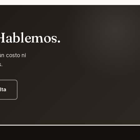
 Hablemos.
n costo ni
s.
lta