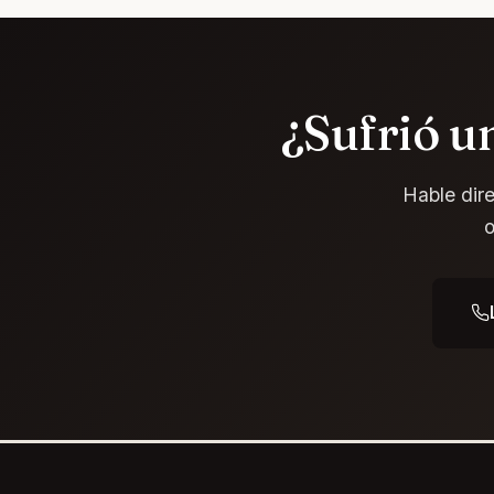
¿Sufrió u
Hable dir
o